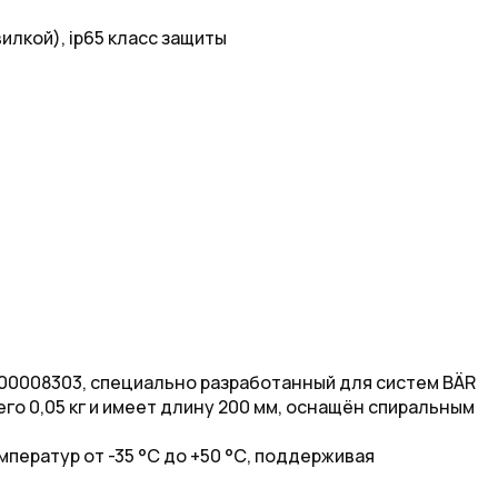
лкой), ip65 класс защиты
200008303, специально разработанный для систем BÄR
го 0,05 кг и имеет длину 200 мм, оснащён спиральным
ператур от -35 °С до +50 °С, поддерживая