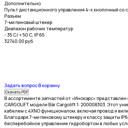
Дополнительно
Пульт дистанционного управления 4-х кнопочный со с
Разъем
7-ми пиновый штекер
Диапазон рабочих температур
- 35 С/ + 50 С, IP 65
32740.00 руб.
Задать вопрос
В корзину
Скачать PDF
В ассортименте запчастей от «Инокарс» представлен
CARGOLIFT модели Bär Cargolift 1: 200008303. Этот у
кабелем с 4XNO функционалом, включая провод и вилк
Благодаря 7-ми пиновому штекеру и классу защиты IP6
бесперебойное управление гидробортом в любых усл