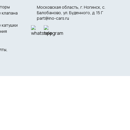
оторы
Московская область, г. Ногинск, с.
Балобаново, ул. Буденного, д. 15 Г
 клапана
part@ino-cars.ru
 катушки
ения
лты,