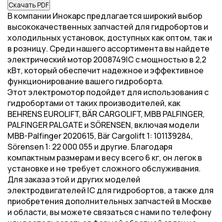
Скачать PDF
В компании Инокарс предлагается широкий выбор
высококачественных запчастей для гидробортов и
холодильных установок, доступных как оптом, так и
в розницу. Среди нашего ассортимента вы найдете
электрический мотор 2008749IC с мощностью в 2,2
кВт, который обеспечит надежное и эффективное
функционирование вашего гидроборта.
Этот электромотор подойдет для использования с
гидробортами от таких производителей, как
BEHRENS EUROLIFT, BÄR CARGOLIFT, MBB PALFINGER,
PALFINGER PALGATE и SÖRENSEN, включая модели
MBB-Palfinger 2020615, Bär Cargolift 1: 101139284,
Sörensen 1: 22 000 055 и другие. Благодаря
компактным размерам и весу всего 6 кг, он легок в
установке и не требует сложного обслуживания.
Для заказа этой и других моделей
электродвигателей IC для гидробортов, а также для
приобретения дополнительных запчастей в Москве
и области, вы можете связаться с нами по телефону