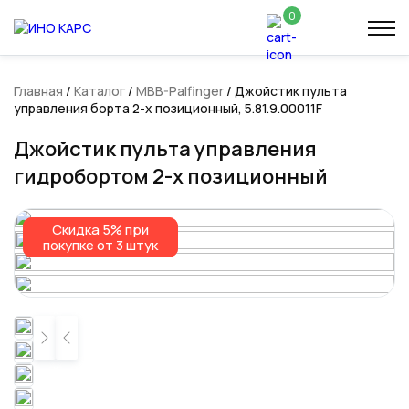
0
Главная
/
Каталог
/
MBB-Palfinger
/ Джойстик пульта
управления борта 2-х позиционный, 5.81.9.00011F
Джойстик пульта управления
гидробортом 2-х позиционный
Скидка 5% при
Скидка 5% при
покупке от 3 штук
покупке от 3 штук